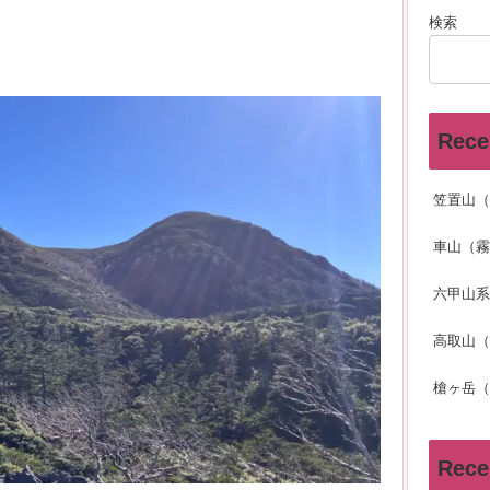
検索
Rece
笠置山（
車山（霧
六甲山系
高取山（
槍ヶ岳（
Rece