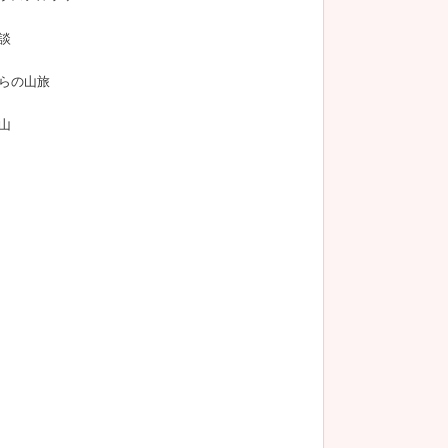
談
らの山旅
山