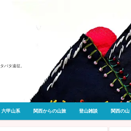
タバタ遠征。
六甲山系
関西からの山旅
登山雑談
関西の山