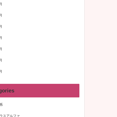
月
月
月
月
月
月
月
gories
系
ラスアルファ