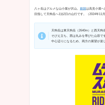
八ヶ岳はグルメな山小屋が沢山。
前回
は高見小屋へ
目指して天狗岳へ1泊2日の山行です。（2024年11月
天狗岳は東天狗岳（2640m）と西天狗
そびえ立ち、西は丸みを帯びた山容で
中心辺りになるため、両方の展望が楽