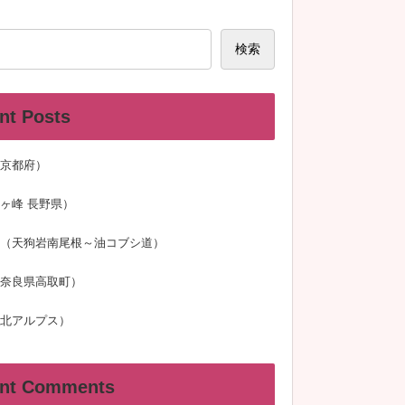
検索
nt Posts
京都府）
ヶ峰 長野県）
（天狗岩南尾根～油コブシ道）
奈良県高取町）
北アルプス）
nt Comments