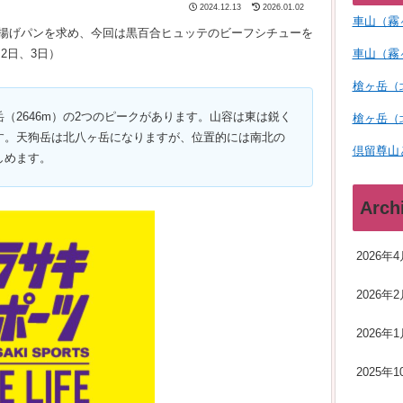
2024.12.13
2026.01.02
車山（霧
揚げパンを求め、今回は黒百合ヒュッテのビーフシチューを
車山（霧
2日、3日）
槍ヶ岳（
岳（2646m）の2つのピークがあります。山容は東は鋭く
槍ヶ岳（
す。天狗岳は北八ヶ岳になりますが、位置的には南北の
倶留尊山
しめます。
Arch
2026年4
2026年2
2026年1
2025年1