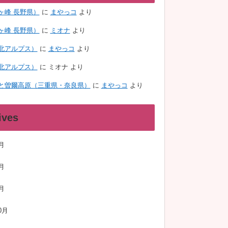
ヶ峰 長野県）
に
まやっコ
より
ヶ峰 長野県）
に
ミオナ
より
北アルプス）
に
まやっコ
より
北アルプス）
に
ミオナ
より
と曽爾高原（三重県・奈良県）
に
まやっコ
より
ives
月
月
月
0月