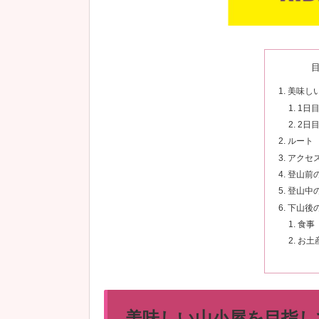
美味し
1日
2日
ルート
アクセ
登山前
登山中
下山後
食事
お土
美味しい山小屋を目指し