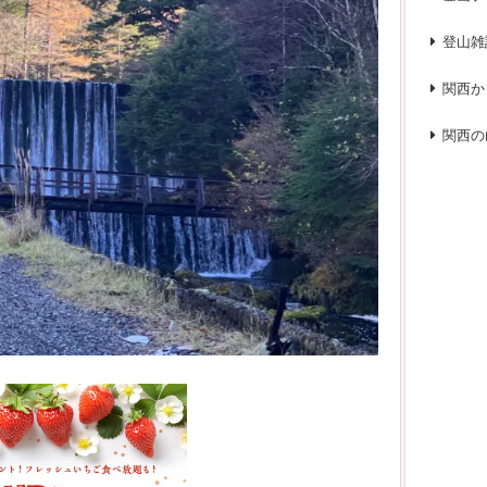
登山雑
関西か
関西の