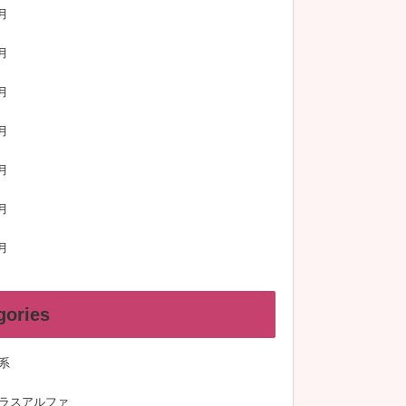
月
月
月
月
月
月
月
gories
系
ラスアルファ