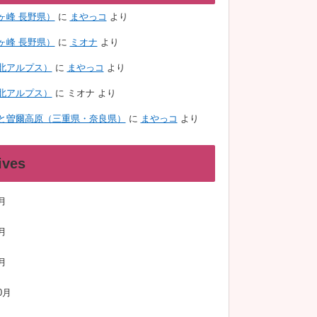
ヶ峰 長野県）
に
まやっコ
より
ヶ峰 長野県）
に
ミオナ
より
北アルプス）
に
まやっコ
より
北アルプス）
に
ミオナ
より
と曽爾高原（三重県・奈良県）
に
まやっコ
より
ives
月
月
月
0月