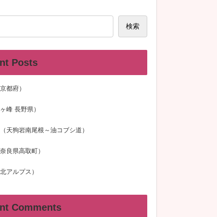
検索
nt Posts
京都府）
ヶ峰 長野県）
（天狗岩南尾根～油コブシ道）
奈良県高取町）
北アルプス）
nt Comments