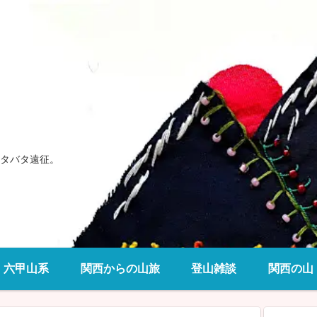
タバタ遠征。
六甲山系
関西からの山旅
登山雑談
関西の山