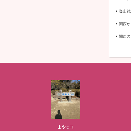
登山雑
関西か
関西の
まやっコ