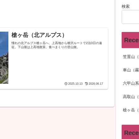
検索
槍ヶ岳（北アルプス）
Rece
憧れの北アルプス槍ヶ岳へ、上高地から槍沢ルートで2泊3日の遠
征。下山後は上高地散策、食べまくりの登山旅。
笠置山（
車山（霧
六甲山系
2025.10.13
2026.06.17
高取山（
槍ヶ岳（
Rece