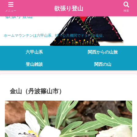
欲張り登山
メニュー
検索
欲張り登山
ホームマウンテンは六甲山系、時々公共機関でドタバタ遠征。
六甲山系
関西からの山旅
登山雑談
関西の山
金山（丹波篠山市）