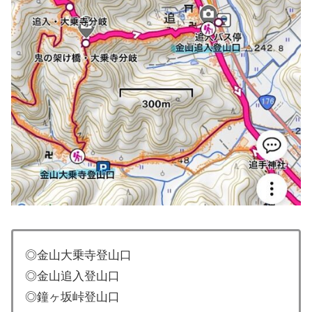
◎金山大乗寺登山口
◎金山追入登山口
◎鐘ヶ坂峠登山口