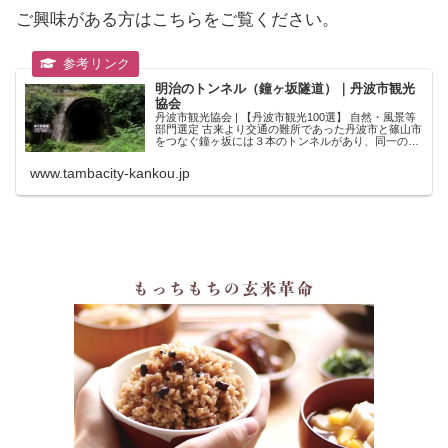
ご興味がある方はこちらをご覧ください。
明治のトンネル（鐘ヶ坂隧道）｜丹波市観光
協会
丹波市観光協会 | 【丹波市観光100選】 自然・風景等
部門選定 古来より交通の難所であった丹波市と篠山市
をつなぐ鐘ヶ坂には３本のトンネルがあり、同一の峠
に別途3つのトンネルが設置されるという、全国的に
も珍しい箇所です。 通称「明治のトンネ
www.tambacity-kankou.jp