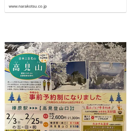
www.narakotsu.co.jp