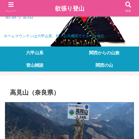
欲張り登山
メニュー
検索
欲張り登山
ホームマウンテンは六甲山系、時々公共機関でドタバタ遠征。
六甲山系
関西からの山旅
登山雑談
関西の山
高見山（奈良県）