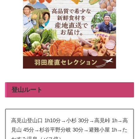
登山ルート
高見山登山口 1h10分→小杉 30分→高見峠 1h→高
見山 45分→杉谷平野分岐 30分→避難小屋 1h→た