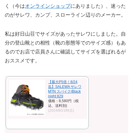
く（今は
オンラインショップ
にありました）、迷った
のがサレワ、カンプ、スローライン辺りのメーカー。
私は好日山荘でサイズがあったサレワにしました。自
分の登山靴との相性（靴の形態等でのサイズ感）もあ
るのでお店で店員さんに確認してサイズを選ばれるが
おススメです。
【最大P5倍！8/24
迄】SALEWA サレワ
MTN スパイク/Black
night 829
価格：8,580円（税
込、送料別)
(2024/8/21時点)